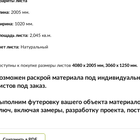
бариты листа
лина:
2005 мм.
ирина:
1020 мм.
лощадь листа:
2
,045 кв.м.
ет листа:
Натуральный
ступны к покупке размеры листов
4080 х 2005 мм, 3060 х 1250 мм.
озможен раскрой материала под индивидуальны
истов под заказ.
ыполним футеровку вашего объекта материал
люч, включая замеры, разработку проекта, пост
Сохранить в PDF