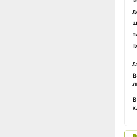
Га
Д
Ш
П
Цв
До
В
л
В
к