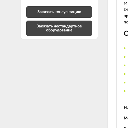
Ма
Di
Заказать консультацию
пр
по
Заказать нестандартное
оборудование
О
На
М